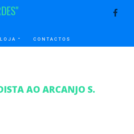
R
D
E
S
"
LOJA
CONTACTOS
ISTA AO ARCANJO S.