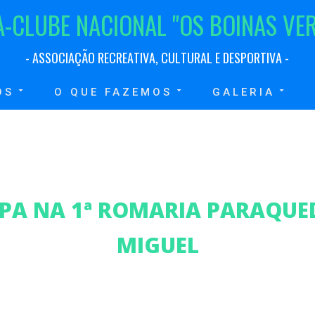
A
-
C
L
U
B
E
N
A
C
I
O
N
A
L
"
O
S
B
O
I
N
A
S
V
E
-
A
S
S
O
C
I
A
Ç
Ã
O
R
E
C
R
E
A
T
I
V
A
,
C
U
L
T
U
R
A
L
E
D
E
S
P
O
R
T
I
V
A
-
OS
O QUE FAZEMOS
GALERIA
IPA NA 1ª ROMARIA PARAQUED
MIGUEL