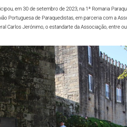
icipou, em 30 de setembro de 2023, na 1ª Romaria Paraque
ião Portuguesa de Paraquedistas, em parceria com a Ass
ral Carlos Jerónimo, o estandarte da Associação, entre o