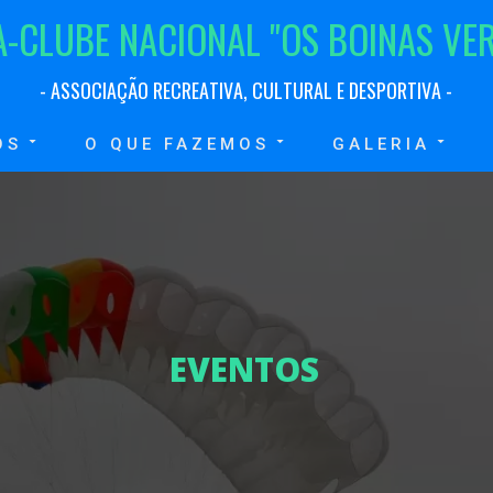
A
-
C
L
U
B
E
N
A
C
I
O
N
A
L
"
O
S
B
O
I
N
A
S
V
E
-
A
S
S
O
C
I
A
Ç
Ã
O
R
E
C
R
E
A
T
I
V
A
,
C
U
L
T
U
R
A
L
E
D
E
S
P
O
R
T
I
V
A
-
OS
O QUE FAZEMOS
GALERIA
E
V
E
N
T
O
S