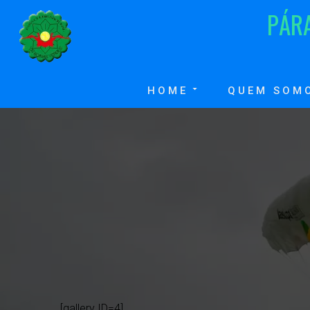
P
Á
R
HOME
QUEM SOM
[gallery ID=4]