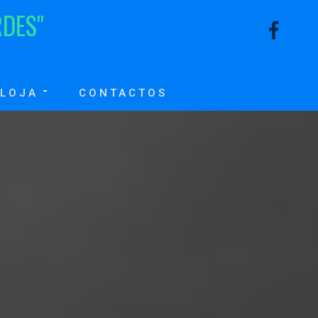
R
D
E
S
"
LOJA
CONTACTOS