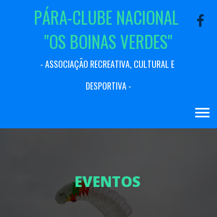
P
Á
R
A
-
C
L
U
B
E
N
A
C
I
O
N
A
L
"
O
S
B
O
I
N
A
S
V
E
R
D
E
S
"
-
A
S
S
O
C
I
A
Ç
Ã
O
R
E
C
R
E
A
T
I
V
A
,
C
U
L
T
U
R
A
L
E
D
E
S
P
O
R
T
I
V
A
-
E
V
E
N
T
O
S