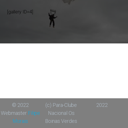
[gallery ID=4]
© 2022
(c) Para-Clube
2022
Webmaster
Filipe
Nacional Os
Morais
Boinas Verdes