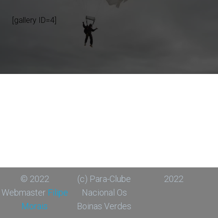
[gallery ID=4]
© 2022
(c) Para-Clube
2022
Webmaster
Filipe
Nacional Os
Morais
Boinas Verdes