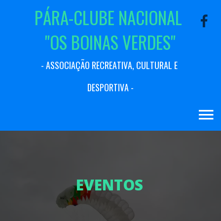
P
Á
R
A
-
C
L
U
B
E
N
A
C
I
O
N
A
L
"
O
S
B
O
I
N
A
S
V
E
R
D
E
S
"
-
A
S
S
O
C
I
A
Ç
Ã
O
R
E
C
R
E
A
T
I
V
A
,
C
U
L
T
U
R
A
L
E
D
E
S
P
O
R
T
I
V
A
-
E
V
E
N
T
O
S