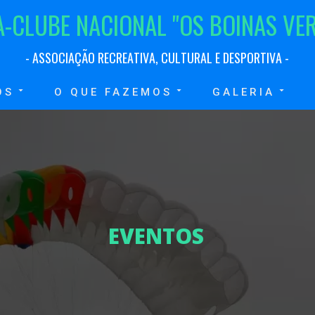
A
-
C
L
U
B
E
N
A
C
I
O
N
A
L
"
O
S
B
O
I
N
A
S
V
E
-
A
S
S
O
C
I
A
Ç
Ã
O
R
E
C
R
E
A
T
I
V
A
,
C
U
L
T
U
R
A
L
E
D
E
S
P
O
R
T
I
V
A
-
OS
O QUE FAZEMOS
GALERIA
E
V
E
N
T
O
S