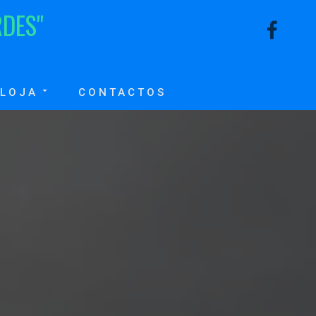
R
D
E
S
"
LOJA
CONTACTOS