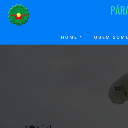
P
Á
R
HOME
QUEM SOM
[gallery ID=4]