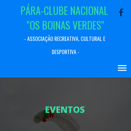
P
Á
R
A
-
C
L
U
B
E
N
A
C
I
O
N
A
L
"
O
S
B
O
I
N
A
S
V
E
R
D
E
S
"
-
A
S
S
O
C
I
A
Ç
Ã
O
R
E
C
R
E
A
T
I
V
A
,
C
U
L
T
U
R
A
L
E
D
E
S
P
O
R
T
I
V
A
-
E
V
E
N
T
O
S