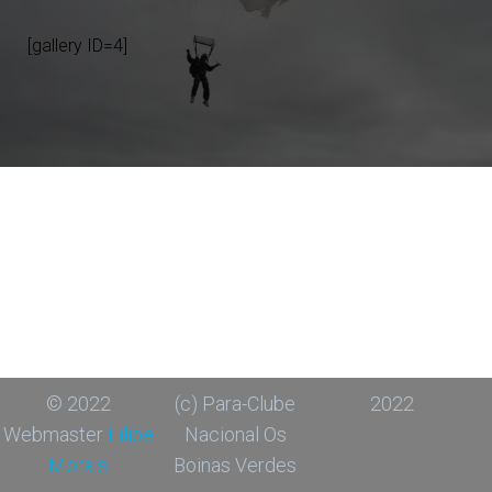
[gallery ID=4]
© 2022
(c) Para-Clube
2022
Webmaster
Filipe
Nacional Os
Morais
Boinas Verdes