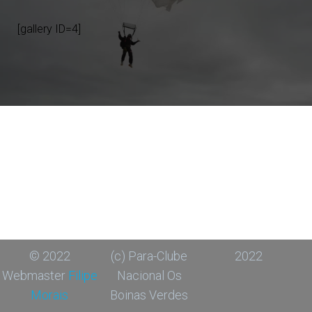
[gallery ID=4]
© 2022
(c) Para-Clube
2022
Webmaster
Filipe
Nacional Os
Morais
Boinas Verdes