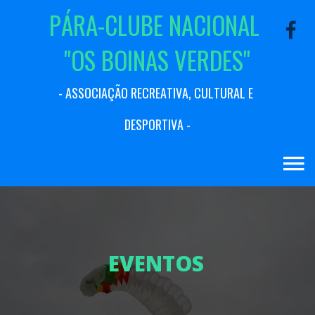
P
Á
R
A
-
C
L
U
B
E
N
A
C
I
O
N
A
L
"
O
S
B
O
I
N
A
S
V
E
R
D
E
S
"
-
A
S
S
O
C
I
A
Ç
Ã
O
R
E
C
R
E
A
T
I
V
A
,
C
U
L
T
U
R
A
L
E
D
E
S
P
O
R
T
I
V
A
-
E
V
E
N
T
O
S