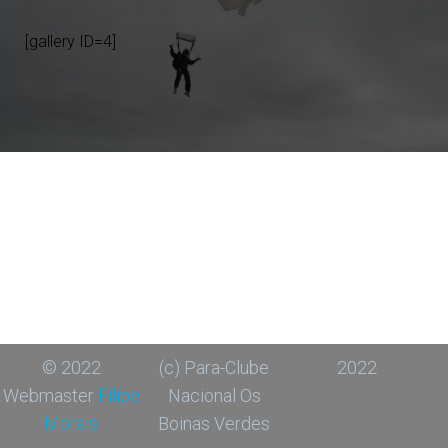
[gallery ID=4]
© 2022
(c) Para-Clube
2022
Webmaster
Filipe
Nacional Os
Morais
Boinas Verdes