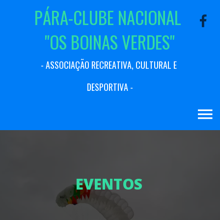
P
Á
R
A
-
C
L
U
B
E
N
A
C
I
O
N
A
L
"
O
S
B
O
I
N
A
S
V
E
R
D
E
S
"
-
A
S
S
O
C
I
A
Ç
Ã
O
R
E
C
R
E
A
T
I
V
A
,
C
U
L
T
U
R
A
L
E
D
E
S
P
O
R
T
I
V
A
-
E
V
E
N
T
O
S