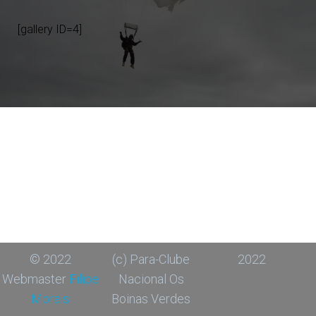
[gallery ID=4]
© 2022
(c) Para-Clube
2022
Webmaster
Filipe
Nacional Os
Morais
Boinas Verdes