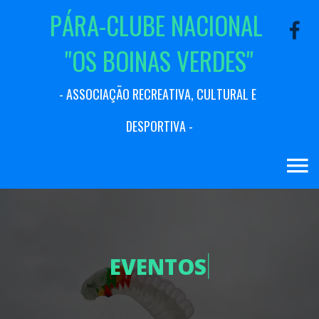
P
Á
R
A
-
C
L
U
B
E
N
A
C
I
O
N
A
L
"
O
S
B
O
I
N
A
S
V
E
R
D
E
S
"
-
A
S
S
O
C
I
A
Ç
Ã
O
R
E
C
R
E
A
T
I
V
A
,
C
U
L
T
U
R
A
L
E
D
E
S
P
O
R
T
I
V
A
-
E
V
E
N
T
O
S