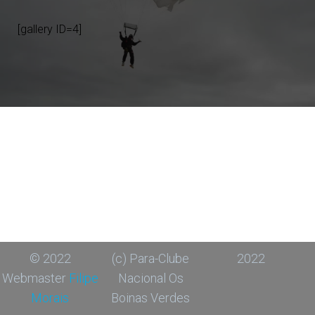
[gallery ID=4]
© 2022
(c) Para-Clube
2022
Webmaster
Filipe
Nacional Os
Morais
Boinas Verdes