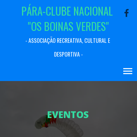
P
Á
R
A
-
C
L
U
B
E
N
A
C
I
O
N
A
L
"
O
S
B
O
I
N
A
S
V
E
R
D
E
S
"
-
A
S
S
O
C
I
A
Ç
Ã
O
R
E
C
R
E
A
T
I
V
A
,
C
U
L
T
U
R
A
L
E
D
E
S
P
O
R
T
I
V
A
-
E
V
E
N
T
O
S