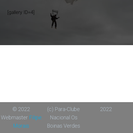
[gallery ID=4]
© 2022
(c) Para-Clube
2022
Webmaster
Filipe
Nacional Os
Morais
Boinas Verdes