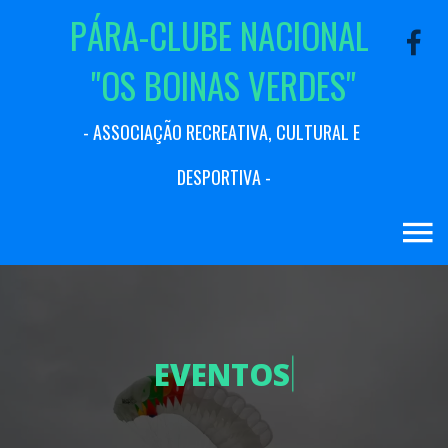
P
Á
R
A
-
C
L
U
B
E
N
A
C
I
O
N
A
L
"
O
S
B
O
I
N
A
S
V
E
R
D
E
S
"
-
A
S
S
O
C
I
A
Ç
Ã
O
R
E
C
R
E
A
T
I
V
A
,
C
U
L
T
U
R
A
L
E
D
E
S
P
O
R
T
I
V
A
-
E
V
E
N
T
O
S